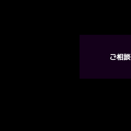
ご相談
株式会社九建は、企業活動
取り組み、
SDGs達成に貢献していま
宮崎の地を礎に、新しい発
言葉に、未来に住みよい環