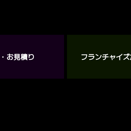
・お見積り
フランチャイズ
を通じて、社会課題の解決に
す。
想でチャレンジする。 「安全・美観・情熱・感動・カビのスペシャリス
境を残せるよう貢献致します。