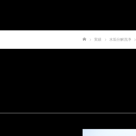
実績
⽔垢分解洗浄
ホーム