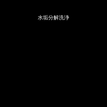
⽔垢分解洗浄
ーミナル
大坪池公園