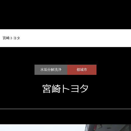
HOME
カビとり隊とは
特殊洗浄
宮崎トヨタ
⽔垢分解洗浄
都城市
宮崎トヨタ